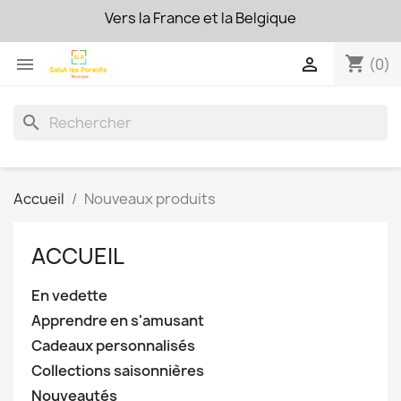
Vers la France et la Belgique
FRAIS DE PORT OFFERTS !
dès 50€ d'achat
shopping_cart


(0)
search
Accueil
Nouveaux produits
ACCUEIL
En vedette
Apprendre en s'amusant
Cadeaux personnalisés
Collections saisonnières
Nouveautés