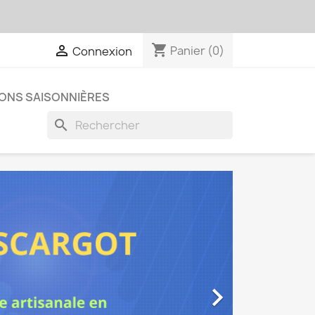
shopping_cart

Panier
(0)
Connexion
ONS SAISONNIÈRES
search
