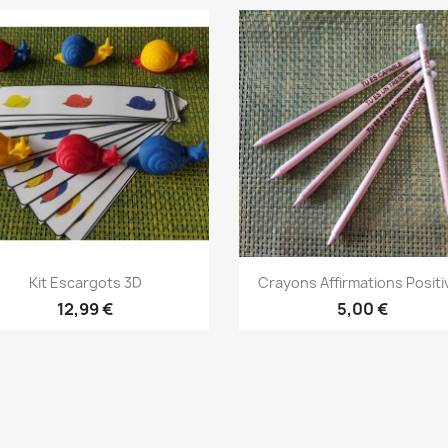
Aperçu rapide
Aperçu rapide


Kit Escargots 3D
Crayons Affirmations Positi
12,99 €
5,00 €