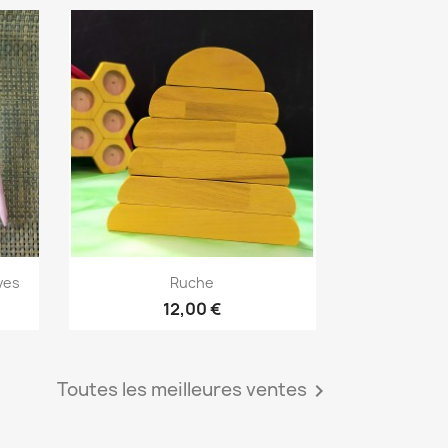
Aperçu rapide

ves
Ruche
12,00 €
Toutes les meilleures ventes
