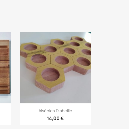
Aperçu rapide

Alvéoles D'abeille
14,00 €