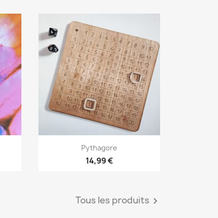
Aperçu rapide

Pythagore
14,99 €
Tous les produits
