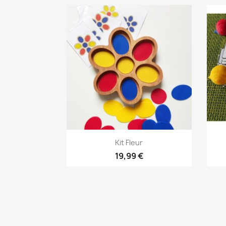
Aperçu rapide

Kit Fleur
19,99 €