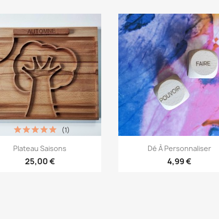
(1)
Aperçu rapide
Aperçu rapide


Plateau Saisons
Dé À Personnaliser
25,00 €
4,99 €