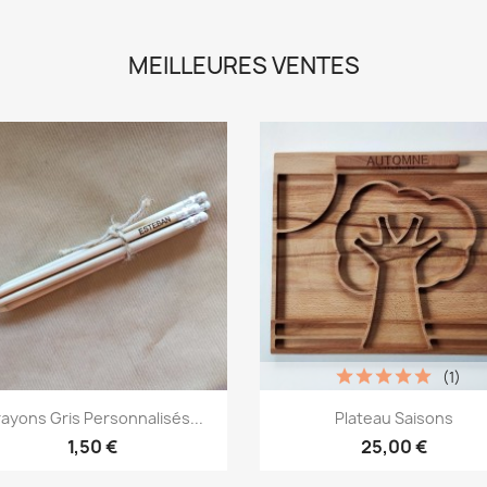
MEILLEURES VENTES
(1)
Aperçu rapide
Aperçu rapide


ayons Gris Personnalisés...
Plateau Saisons
1,50 €
25,00 €