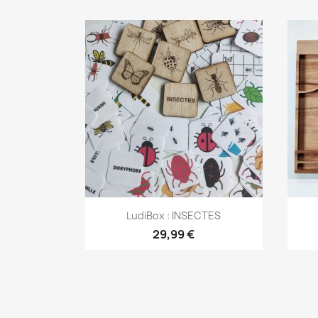
Aperçu rapide

LudiBox : INSECTES
29,99 €