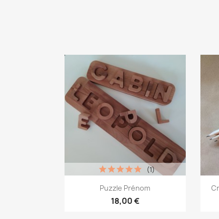
(1)
Aperçu rapide

Puzzle Prénom
Cr
18,00 €