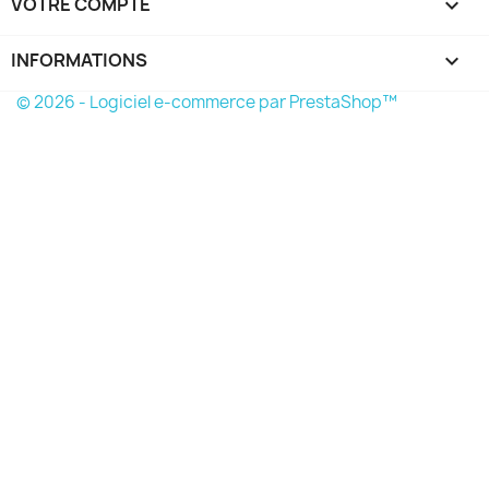
VOTRE COMPTE

INFORMATIONS
keyboard_arrow_down
© 2026 - Logiciel e-commerce par PrestaShop™