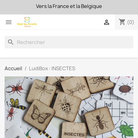
Vers la France et la Belgique
FRAIS DE PORT OFFERTS !
dès 50€ d'achat
shopping_cart


(0)
search
Accueil
LudiBox : INSECTES